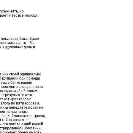
ухаживать, но
ает у вас все молоко.
 покупаете быка. Ваше
экономика растет. Вы
а вырученные деньги
з них своей официально
й компании при помощи
ытых в банке вашим
проводите своп долговых
ровождаемый обычным
 в результате чего
ех четырех коров с
алога по пяти коровам.
ника передаете права на
ров на компанию,
ю на Каймановых островах,
й тайно является
ного пакета акций вашей
стрированной компании,
а продает права на всех