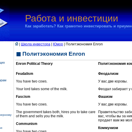
Работа и инвестиции
Как заработать? Как грамотно инвестировать и приум
|
Школа инвестора
|
Юмор
| Политэкономия Enron
Политэкономия Enron
щих
Enron Political Theory
Политэкономия ко
Feudalism
Феодализм
орам
You have two cows.
У вас две коровы.
Your lord takes some of the milk.
Феодал забирает у 
Fascism
Фашизм
You have two cows.
У вас две коровы.
The government takes both, hires you to take care
Правительство заби
нерному
of them and sells you the milk.
вас, чтобы вы за ни
продает вам же мол
Communism
Коммунизм
ых
You have two cows.