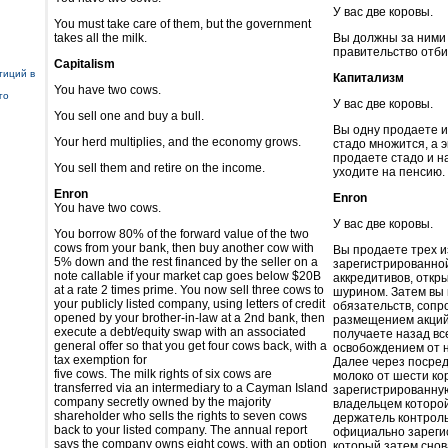
У вас две коровы.
You must take care of them, but the government
takes all the milk.
Вы должны за ними 
правительство отбир
Capitalism
тиций в
Капитализм
You have two cows.
го
У вас две коровы.
You sell one and buy a bull.
Вы одну продаете и
Your herd multiplies, and the economy grows.
стадо множится, а 
продаете стадо и н
You sell them and retire on the income.
уходите на пенсию.
Enron
Enron
You have two cows.
У вас две коровы.
You borrow 80% of the forward value of the two
cows from your bank, then buy another cow with
Вы продаете трех и
5% down and the rest financed by the seller on a
зарегистрированно
note callable if your market cap goes below $20B
аккредитивов, откр
at a rate 2 times prime. You now sell three cows to
шурином. Затем вы 
your publicly listed company, using letters of credit
обязательств, соп
opened by your brother-in-law at a 2nd bank, then
размещением акций,
execute a debt/equity swap with an associated
получаете назад вс
general offer so that you get four cows back, with a
освобождением от н
tax exemption for
Далее через посред
five cows. The milk rights of six cows are
молоко от шести ко
transferred via an intermediary to a Cayman Island
зарегистрированну
company secretly owned by the majority
владельцем которо
shareholder who sells the rights to seven cows
держатель контроль
back to your listed company. The annual report
официально зареги
says the company owns eight cows, with an option
который затем снов