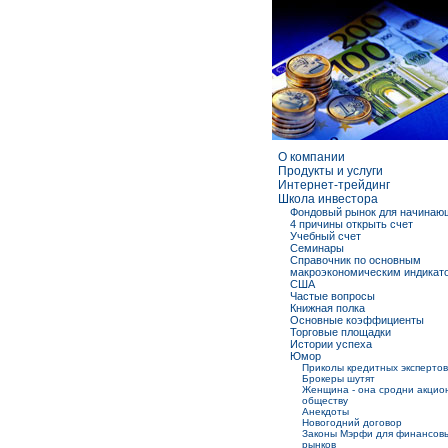
О компании
Продукты и услуги
Интернет-трейдинг
Школа инвестора
Фондовый рынок для начинаю
4 причины открыть счет
Учебный счет
Семинары
Справочник по основным
макроэкономическим индикат
США
Частые вопросы
Книжная полка
Основные коэффициенты
Торговые площадки
Истории успеха
Юмор
Приколы кредитных экспертов
Брокеры шутят
Женщина - она сродни акцио
обществу
Анекдоты
Новогодний договор
Законы Мэрфи для финансов
рынков