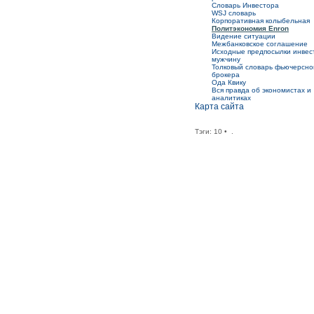
Словарь Инвестора
WSJ словарь
Корпоративная колыбельная
Политэкономия Enron
Видение ситуации
Межбанковское соглашение
Исходные предпосылки инвес
мужчину
Толковый словарь фьючерсно
брокера
Ода Квику
Вся правда об экономистах и
аналитиках
Карта сайта
Тэги:
10
•
.