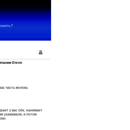
ножить?
мпании Enron
вас часть молока.
рает у вас обе, нанимает
ми ухаживали, и потом
око.