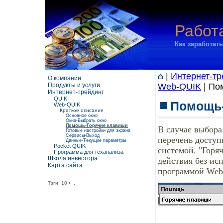
Работ
Как заработат
|
Интернет-тр
О компании
Продукты и услуги
Web-QUIK
| По
Интернет-трейдинг
QUIK
Помощь-
Web-QUIK
Краткое описание
Основное окно
Окна-Выбрать окно
Помощь-Горячие клавиши
В случае выбора
Готовые настройки для экрана
Сервисы-Выход
перечень доступ
Данные-Текущие параметры
Pocket QUIK
системой. "Горя
Программа для теханализа
Школа инвестора
действия без ис
Карта сайта
программой Web
Тэги:
10
•
.