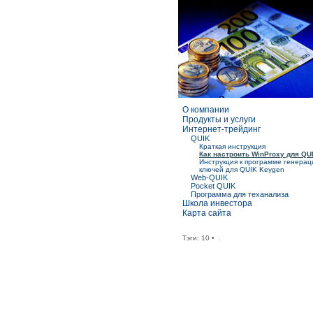
О компании
Продукты и услуги
Интернет-трейдинг
QUIK
Краткая инструкция
Как настроить WinProxy для QU
Инструкция к программе генерац
ключей для QUIK Keygen
Web-QUIK
Pocket QUIK
Программа для теханализа
Школа инвестора
Карта сайта
Тэги:
10
•
.