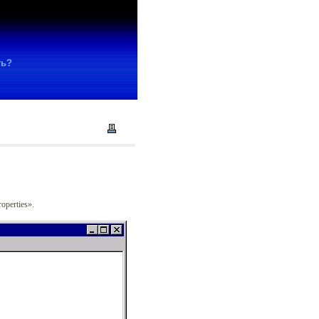
ть?
operties».