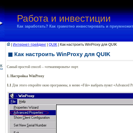
Работа и инвестиции
Как заработать? Как грамотно инвестировать и приумножи
|
Интернет-трейдинг
|
QUIK
| Как настроить WinProxy для QUIK
Как настроить WinProxy для QUIK
IK
Самый простой способ – «отмаппировать» порт.
ии
1. Настройка WinProxy
1.1
Для этого откройте окно программы, в меню «File» выбрать пункт «Advanced Pr