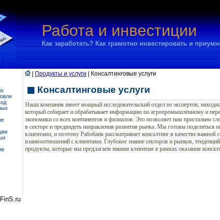
Работа и инвестиции
Как заработать? Как грамотно инвестировать и приум
|
Продукты и услуги
| Консалтинговые услуги
Консалтинговые услуги
ых
говли
под
Наша компания имеет мощный исследовательский отдел из экспертов, находя
ных
который собирает и обрабатывает информацию по агропромышленному и пе
экономики со всех континентов и филиалов. Это позволяет нам пристально сл
ие
в секторе и предвидеть направления развития рынка. Мы готовы поделиться
ции
клиентами, и поэтому Рабобанк рассматривает консалтинг в качестве важной с
ных
взаимоотношений с клиентами. Глубокое знание секторов и рынков, тенденций 
продукты, которые мы предлагаем нашим клиентам в рамках оказания консал
ие
FinS.ru