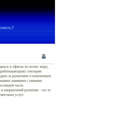
ножить?
щихся в офисах по всему миру,
рерабатывающему секторам
едить за развитием и изменением
 нашими знаниями с нашими
оставной части
и направлений развития - это те
тинговых услуг.