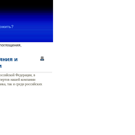
ножить?
поглощения,
яния и
и
оссийской Федерации, в
спертов нашей компании
нка, так и среди российских