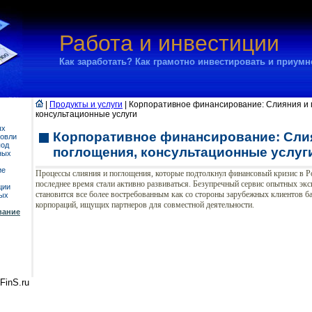
Работа и инвестиции
Как заработать? Как грамотно инвестировать и приум
|
Продукты и услуги
| Корпоративное финансирование: Слияния и 
консультационные услуги
ых
Корпоративное финансирование: Сли
говли
под
поглощения, консультационные услуг
ных
ие
Процессы слияния и поглощения, которые подтолкнул финансовый кризис в Р
последнее время стали активно развиваться. Безупречный сервис опытных эк
ции
становится все более востребованным как со стороны зарубежных клиентов ба
ных
корпораций, ищущих партнеров для совместной деятельности.
вание
FinS.ru