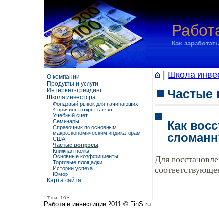
Работ
Как заработат
|
Школа инве
О компании
Продукты и услуги
Интернет-трейдинг
Частые 
Школа инвестора
Фондовый рынок для начинающих
4 причины открыть счет
Учебный счет
Семинары
Как вос
Справочник по основным
макроэкономическим индикаторам
сломанну
США
Частые вопросы
Книжная полка
Основные коэффициенты
Для восстановле
Торговые площадки
соответствующее
Истории успеха
Юмор
Карта сайта
Тэги:
10
•
.
Работа и инвестиции 2011 © FinS.ru